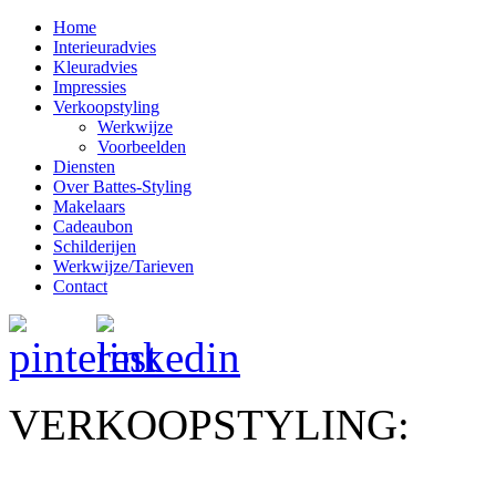
Home
Interieuradvies
Kleuradvies
Impressies
Verkoopstyling
Werkwijze
Voorbeelden
Diensten
Over Battes-Styling
Makelaars
Cadeaubon
Schilderijen
Werkwijze/Tarieven
Contact
VERKOOPSTYLING: